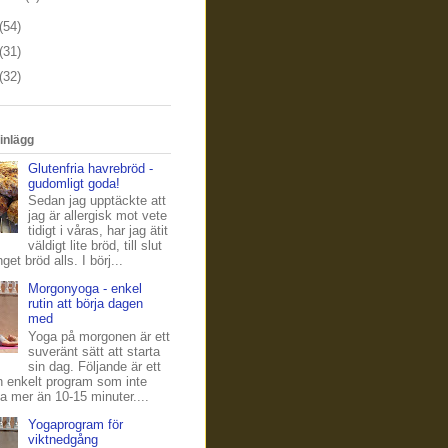
(54)
(31)
(32)
inlägg
Glutenfria havrebröd -
gudomligt goda!
Sedan jag upptäckte att
jag är allergisk mot vete
tidigt i våras, har jag ätit
väldigt lite bröd, till slut
nget bröd alls. I börj...
Morgonyoga - enkel
rutin att börja dagen
med
Yoga på morgonen är ett
suveränt sätt att starta
sin dag. Följande är ett
h enkelt program som inte
a mer än 10-15 minuter....
Yogaprogram för
viktnedgång