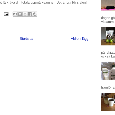
et få kräva din totala uppmärksamhet. Det är bra för själen!
dagen gör
vilsamm.
Startsida
Äldre inlägg
på iskiat
också kal
framför a