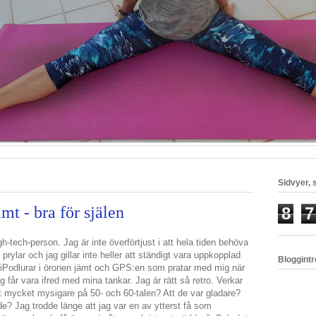
Sidvyer,
mt - bra för själen
8
7
gh-tech-person. Jag är inte överförtjust i att hela tiden behöva
prylar och jag gillar inte heller att ständigt vara uppkopplad
Bloggint
a iPodlurar i öronen jämt och GPS:en som pratar med mig när
rig får vara ifred med mina tankar. Jag är rätt så retro. Verkar
t mycket mysigare på 50- och 60-talen? Att de var gladare?
de? Jag trodde länge att jag var en av ytterst få som