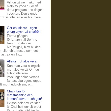
Vill du gå ner i vikt med
hjälp av yoga? Gör då
detta program sex dagar
i veckan. Den sjunde
 du istället en eller två mera
..
Gör en iskiate - egen
energidryck på chiafrön
Första gången
författaren till Born to
Run, Christopher
McDougall, blev bjuden
e, eller chia fresca som det
las, av en Ta...
Allergi mot aloe vera
Kan man vara allergisk
mot aloe vera? Om du
tillhör alla som
lovsjunger aloe verans
fantastiska egenskaper,
llt mot hudproblem, o...
Chai - bra för
matsmältning och
immunförsvar - och gott!
I vissa delar av världen
är Chai helt enkelt ordet
för te. I västvärlden har