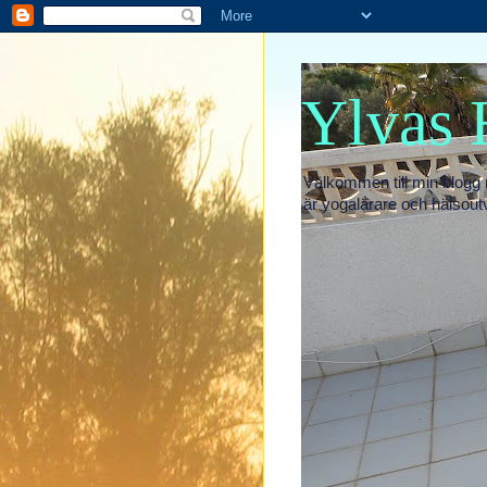
Ylvas 
Välkommen till min blogg 
är yogalärare och hälsout