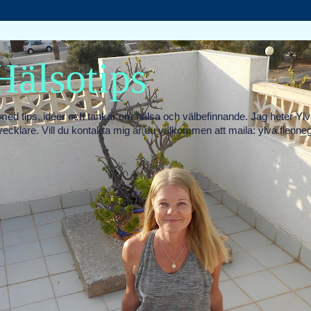
Hälsotips
med tips, idéer och tankar om hälsa och välbefinnande. Jag heter Y
vecklare. Vill du kontakta mig är du välkommen att maila: ylva.flen