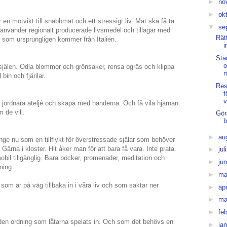
►
no
►
ok
en motvikt till snabbmat och ett stressigt liv. Mat ska få ta
▼
se
n använder regionalt producerade livsmedel och tillagar med
Rät
nd som ursprungligen kommer från Italien.
i
Stä
o
 själen. Odla blommor och grönsaker, rensa ogräs och klippa
bin och fjärilar.
Res
f
v
n jordnära ateljé och skapa med händerna. Och få vila hjärnan.
 de vill.
Gör
b
►
au
änge nu som en tillflykt för överstressade själar som behöver
 Gärna i kloster. Hit åker man för att bara få vara. Inte prata.
►
jul
mobil tillgänglig. Bara böcker, promenader, meditation och
►
ju
ning.
►
ma
 som är på väg tillbaka in i våra liv och som saktar ner
►
apr
►
ma
►
fe
en ordning som låtarna spelats in. Och som det behövs en
►
ja