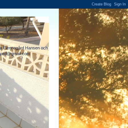
lva Flennegård Hansen och
negard@gmail.com