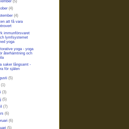
vember
(5)
tober
(4)
ptember
(4)
ten att få vara
ntrovert
rk immunförsvaret
ch lymfsystemet
med yoga
torative yoga - yoga
ör återhämtning och
ila
a saker långsamt -
ra för själen
gusti
(5)
i
(1)
ni
(3)
j
(5)
il
(7)
rs
(6)
bruari
(6)
nuari
(5)