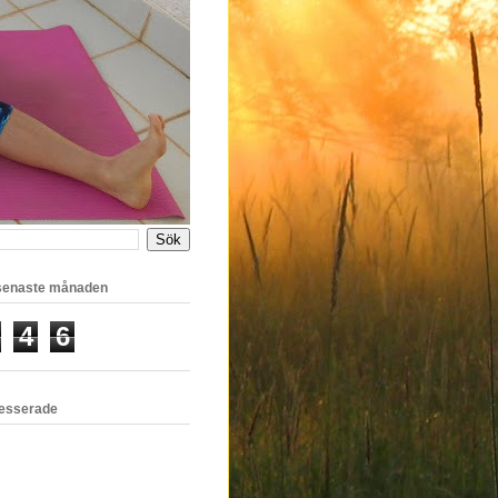
 senaste månaden
4
6
resserade