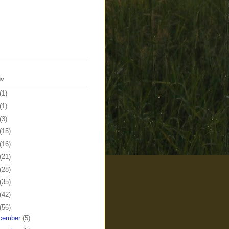
iv
(1)
(1)
(3)
(15)
(16)
(21)
(28)
(35)
(42)
(56)
cember
(5)