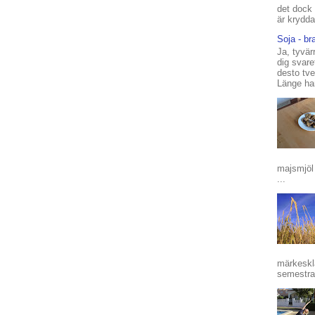
det dock 
är kryddat
Soja - bra
Ja, tyvär
dig svare
desto tv
Länge har
majsmjöl 
...
märkeskl
semestrar