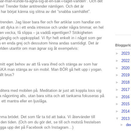
-när-man-kunde-få-ägna-sig-åt-en-sak-i-taget-världen”. Och det
re! Trender föder antitrender nämligen. Och det är
 har börjat känna sig slitna av det ”snabba samhället”.
renden. Jag läser bara fler och fler artiklar som handlar om
 att dyka in i ett enda intresse och under några timmar, en hel
 en vecka, få slippa – ja vaddå egentligen? Stökigheten
llgänglig och uppkopplad. Vi flyr helt enkelt in i något som ger
ara en enda grej och dessutom hinna andas samtidigt. Det är
Bloggark
ärlden utanför om man ägnar sig åt exempelvis:
►
2023
►
2022
mitt eget behov av att få vara ifred och stänga av som har
►
2020
 SKA man stänga av sin mobil. Man BÖR gå helt upp i yogan.
llt brus?
►
2019
►
2018
►
2017
tera med mobilen på. Meditation är just att koppla loss sig
a någonting alls, utan bara sitta och att tankarna fokuseras på
►
2016
ett mantra eller en ljuslåga.
►
2015
►
2014
 brödet. Det som får ta tid att baka. Vi återvänder till
▼
2013
 den tiden. (Och om du gör det, se till och motstå frestelsen
►
de
h lägga upp det på Facebook och Instagram…)