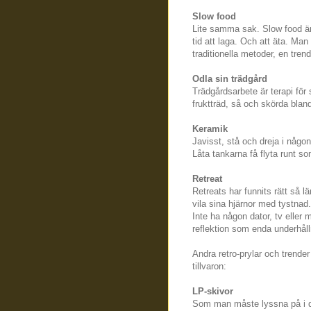
Slow food
Lite samma sak. Slow food är 
tid att laga. Och att äta. Ma
traditionella metoder, en tre
Odla sin trädgård
Trädgårdsarbete är terapi för
fruktträd, så och skörda bland 
Keramik
Javisst, stå och dreja i någo
Låta tankarna få flyta runt som
Retreat
Retreats har funnits rätt så l
vila sina hjärnor med tystnad.
Inte ha någon dator, tv eller 
reflektion som enda underhåll
Andra retro-prylar och trender
tillvaron:
LP-skivor
Som man måste lyssna på i d