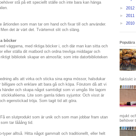
behöver stå på ett speciellt ställe och inte bara kan hänga
ilen.
►
2012
►
2011
►
2010
re årtionden som man tar om hand och fixar till och använder.
. Men det är värt det. Tvärtemot slit och släng.
ga böcker
Populära 
ed väggarna, med riktiga böcker i, och där man kan sitta och
jer eller ställa dit matbord och ordna trevliga middagar och
t riktigt bibliotek skapar en atmosfär, som inte datorbiblioteken
ledning alls att virka och sticka sina egna mössor, halsdukar
faktiskt i
r billigare och enklare att bara gå och köpa. Förutom då att vi
a händer och skapa något samtidigt som vi umgås lite lagom
stickkaféerna. Lite som gamla tiders syjuntor. Och visst är
och egenstickad tröja. Som tagit tid att göra.
mjukt oc
 Få en slutprodukt som är unik och som man jobbar fram utan
behöver t
 som tar lååång tid.
-typer alltså. Hitta något gammalt och traditionellt, eller helt