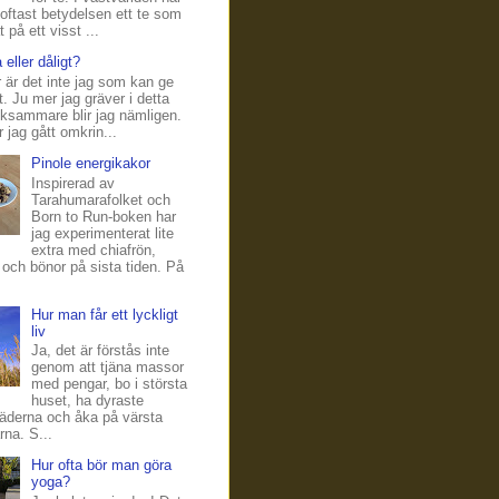
oftast betydelsen ett te som
 på ett visst ...
 eller dåligt?
r är det inte jag som kan ge
t. Ju mer jag gräver i detta
eksammare blir jag nämligen.
 jag gått omkrin...
Pinole energikakor
Inspirerad av
Tarahumarafolket och
Born to Run-boken har
jag experimenterat lite
extra med chiafrön,
och bönor på sista tiden. På
Hur man får ett lyckligt
liv
Ja, det är förstås inte
genom att tjäna massor
med pengar, bo i största
huset, ha dyraste
äderna och åka på värsta
na. S...
Hur ofta bör man göra
yoga?