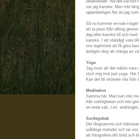
idealiserade ”hur-det-var-förr
var jag kanske. Men inte läng
uppenbarligen fler än jag som
Så nu kommer en-sak-i-taget-t
att ta paus från allting genom
dag eller kanske till och med
kanske. I att ständigt vara ti
oss legitimitet att få göra b
äntligen okej att stänga av v
Yoga
Jag inser att det måste vara 
styrt mig mot just yoga. Här
Kan det bli skönare vila från a
Meditation
Samma här. Man kan inte medi
från verkligheten och inte gör
en enda sak, t.ex. andningen, 
Surdegsbak
Det långsamma och hälsosamma
uråldriga metoder och tar oss
att fotografera ditt bröd oc