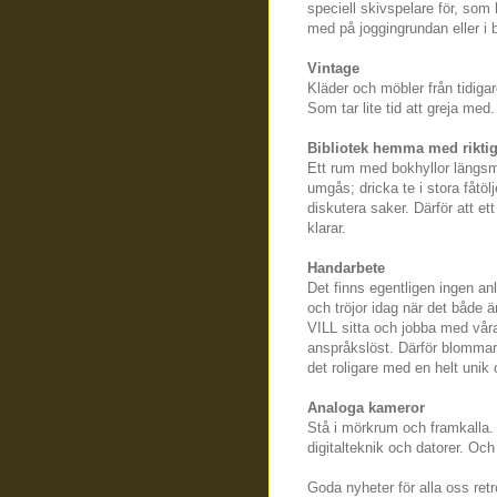
speciell skivspelare för, som 
med på joggingrundan eller i b
Vintage
Kläder och möbler från tidiga
Som tar lite tid att greja med
Bibliotek hemma med rikti
Ett rum med bokhyllor längsm
umgås; dricka te i stora fåtöl
diskutera saker. Därför att et
klarar.
Handarbete
Det finns egentligen ingen an
och tröjor idag när det både ä
VILL sitta och jobba med vår
anspråkslöst. Därför blommar 
det roligare med en helt unik 
Analoga kameror
Stå i mörkrum och framkalla.
digitalteknik och datorer. Och
Goda nyheter för alla oss retro