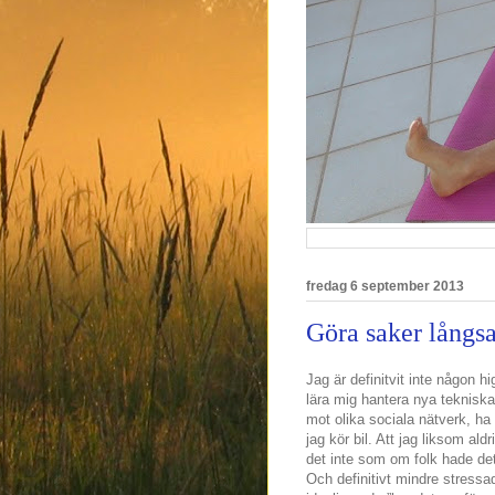
fredag 6 september 2013
Göra saker långsa
Jag är definitvit inte någon hi
lära mig hantera nya tekniska 
mot olika sociala nätverk, h
jag kör bil. Att jag liksom ald
det inte som om folk hade de
Och definitivt mindre stressa