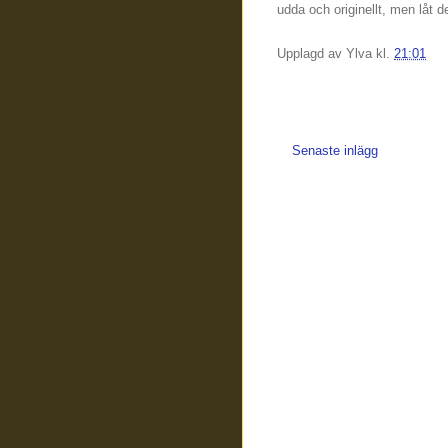
udda och originellt, men låt d
Upplagd av
Ylva
kl.
21:01
Senaste inlägg